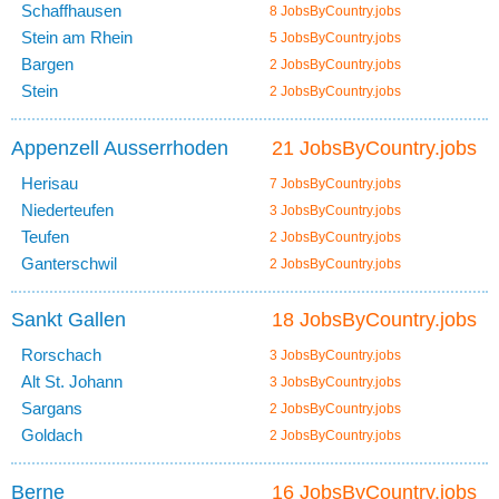
Schaffhausen
8 JobsByCountry.jobs
Stein am Rhein
5 JobsByCountry.jobs
Bargen
2 JobsByCountry.jobs
Stein
2 JobsByCountry.jobs
Appenzell Ausserrhoden
21 JobsByCountry.jobs
Herisau
7 JobsByCountry.jobs
Niederteufen
3 JobsByCountry.jobs
Teufen
2 JobsByCountry.jobs
Ganterschwil
2 JobsByCountry.jobs
Sankt Gallen
18 JobsByCountry.jobs
Rorschach
3 JobsByCountry.jobs
Alt St. Johann
3 JobsByCountry.jobs
Sargans
2 JobsByCountry.jobs
Goldach
2 JobsByCountry.jobs
Berne
16 JobsByCountry.jobs