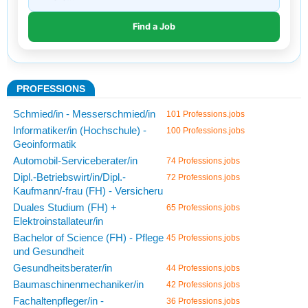
PROFESSIONS
Schmied/in - Messerschmied/in
101 Professions.jobs
Informatiker/in (Hochschule) -
100 Professions.jobs
Geoinformatik
Automobil-Serviceberater/in
74 Professions.jobs
Dipl.-Betriebswirt/in/Dipl.-
72 Professions.jobs
Kaufmann/-frau (FH) - Versicheru
Duales Studium (FH) +
65 Professions.jobs
Elektroinstallateur/in
Bachelor of Science (FH) - Pflege
45 Professions.jobs
und Gesundheit
Gesundheitsberater/in
44 Professions.jobs
Baumaschinenmechaniker/in
42 Professions.jobs
Fachaltenpfleger/in -
36 Professions.jobs