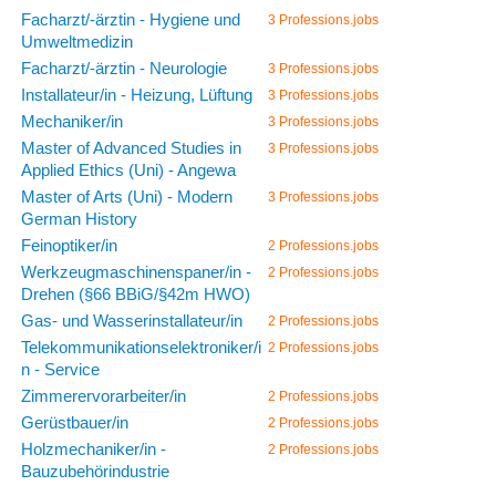
Facharzt/-ärztin - Hygiene und
3 Professions.jobs
Umweltmedizin
Facharzt/-ärztin - Neurologie
3 Professions.jobs
Installateur/in - Heizung, Lüftung
3 Professions.jobs
Mechaniker/in
3 Professions.jobs
Master of Advanced Studies in
3 Professions.jobs
Applied Ethics (Uni) - Angewa
Master of Arts (Uni) - Modern
3 Professions.jobs
German History
Feinoptiker/in
2 Professions.jobs
Werkzeugmaschinenspaner/in -
2 Professions.jobs
Drehen (§66 BBiG/§42m HWO)
Gas- und Wasserinstallateur/in
2 Professions.jobs
Telekommunikationselektroniker/i
2 Professions.jobs
n - Service
Zimmerervorarbeiter/in
2 Professions.jobs
Gerüstbauer/in
2 Professions.jobs
Holzmechaniker/in -
2 Professions.jobs
Bauzubehörindustrie