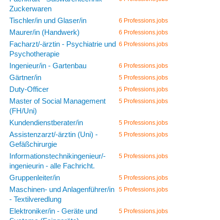
Zuckerwaren
Tischler/in und Glaser/in
6 Professions.jobs
Maurer/in (Handwerk)
6 Professions.jobs
Facharzt/-ärztin - Psychiatrie und
6 Professions.jobs
Psychotherapie
Ingenieur/in - Gartenbau
6 Professions.jobs
Gärtner/in
5 Professions.jobs
Duty-Officer
5 Professions.jobs
Master of Social Management
5 Professions.jobs
(FH/Uni)
Kundendienstberater/in
5 Professions.jobs
Assistenzarzt/-ärztin (Uni) -
5 Professions.jobs
Gefäßchirurgie
Informationstechnikingenieur/-
5 Professions.jobs
ingenieurin - alle Fachricht.
Gruppenleiter/in
5 Professions.jobs
Maschinen- und Anlagenführer/in
5 Professions.jobs
- Textilveredlung
Elektroniker/in - Geräte und
5 Professions.jobs