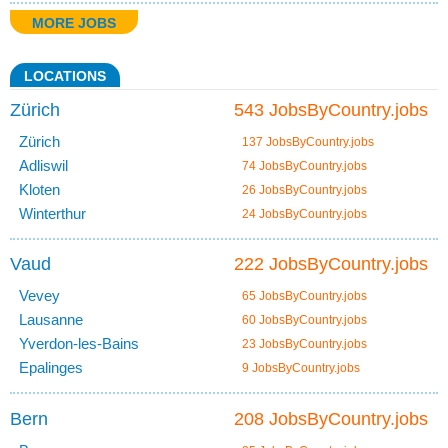
MORE JOBS
LOCATIONS
Zürich
543 JobsByCountry.jobs
Zürich
137 JobsByCountry.jobs
Adliswil
74 JobsByCountry.jobs
Kloten
26 JobsByCountry.jobs
Winterthur
24 JobsByCountry.jobs
Vaud
222 JobsByCountry.jobs
Vevey
65 JobsByCountry.jobs
Lausanne
60 JobsByCountry.jobs
Yverdon-les-Bains
23 JobsByCountry.jobs
Epalinges
9 JobsByCountry.jobs
Bern
208 JobsByCountry.jobs