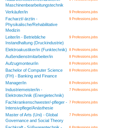
Maschinenbearbeitungstechnik
Verkäufer/in
9 Professions.jobs
Facharzt/-ärztin -
9 Professions.jobs
Physikalische/Rehabilitative
Medizin
Leiter/in - Betriebliche
9 Professions.jobs
Instandhaltung (Druckindustrie)
Elektroakustiker/in (Funktechnik)
8 Professions.jobs
Außendienstmitarbeiter/in
8 Professions.jobs
Aufzugmonteur/in
8 Professions.jobs
Bachelor of Computer Science
8 Professions.jobs
(FH) - Banking and Finance
Manager/in
8 Professions.jobs
Industriemeister/in -
7 Professions.jobs
Elektrotechnik (Energietechnik)
Fachkrankenschwester/-pfleger -
7 Professions.jobs
Intensivpflege/Anästhesie
Master of Arts (Uni) - Global
7 Professions.jobs
Governance and Social Theory
Fachkraft - Süßwarentechnik -
6 Professions.jobs