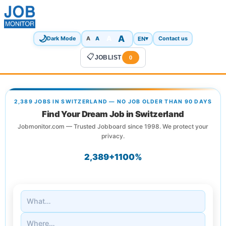
🌙
A
A
A
EN
▾
Dark Mode
A
Contact us
📋
JOBLIST
0
2,389 JOBS IN SWITZERLAND — NO JOB OLDER THAN 90 DAYS
Find Your Dream Job in Switzerland
Jobmonitor.com — Trusted Jobboard since 1998. We protect your
privacy.
2,389+
1
100%