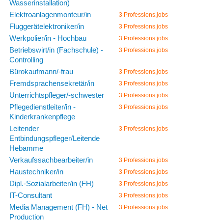
Wasserinstallation)
Elektroanlagenmonteur/in
3 Professions.jobs
Fluggerätelektroniker/in
3 Professions.jobs
Werkpolier/in - Hochbau
3 Professions.jobs
Betriebswirt/in (Fachschule) -
3 Professions.jobs
Controlling
Bürokaufmann/-frau
3 Professions.jobs
Fremdsprachensekretär/in
3 Professions.jobs
Unterrichtspfleger/-schwester
3 Professions.jobs
Pflegedienstleiter/in -
3 Professions.jobs
Kinderkrankenpflege
Leitender
3 Professions.jobs
Entbindungspfleger/Leitende
Hebamme
Verkaufssachbearbeiter/in
3 Professions.jobs
Haustechniker/in
3 Professions.jobs
Dipl.-Sozialarbeiter/in (FH)
3 Professions.jobs
IT-Consultant
3 Professions.jobs
Media Management (FH) - Net
3 Professions.jobs
Production