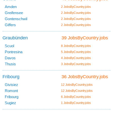
Amden
2 JobsByCountry.jobs
Greifensee
2 JobsByCountry.jobs
Gontenschwil
2 JobsByCountry.jobs
Giffers
2 JobsByCountry.jobs
Graubünden
39 JobsByCountry.jobs
Scuol
8 JobsByCountry.jobs
Pontresina
5 JobsByCountry.jobs
Davos
4 JobsByCountry.jobs
Thusis
3 JobsByCountry.jobs
Fribourg
36 JobsByCountry.jobs
Givisiez
12 JobsByCountry.jobs
Romont
12 JobsByCountry.jobs
Fribourg
6 JobsByCountry.jobs
Sugiez
1 JobsByCountry.jobs