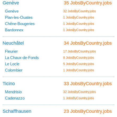
Genève
35 JobsByCountry.jobs
Genève
32 JobsByCountry.jobs
Plan-les-Ouates
1 JobsByCountry.jobs
Chêne-Bougeries
1 JobsByCountry.jobs
Bardonnex
1 JobsByCountry.jobs
Neuchâtel
34 JobsByCountry.jobs
Fleurier
17 JobsByCountry.jobs
La Chaux-de-Fonds
8 JobsByCountry.jobs
Le Locle
5 JobsByCountry.jobs
Colombier
1 JobsByCountry.jobs
Ticino
33 JobsByCountry.jobs
Mendrisio
32 JobsByCountry.jobs
Cadenazzo
1 JobsByCountry.jobs
Schaffhausen
23 JobsByCountry.jobs