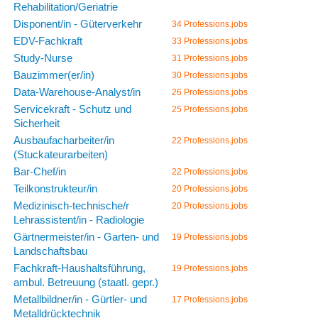
Rehabilitation/Geriatrie
Disponent/in - Güterverkehr
34 Professions.jobs
EDV-Fachkraft
33 Professions.jobs
Study-Nurse
31 Professions.jobs
Bauzimmer(er/in)
30 Professions.jobs
Data-Warehouse-Analyst/in
26 Professions.jobs
Servicekraft - Schutz und
25 Professions.jobs
Sicherheit
Ausbaufacharbeiter/in
22 Professions.jobs
(Stuckateurarbeiten)
Bar-Chef/in
22 Professions.jobs
Teilkonstrukteur/in
20 Professions.jobs
Medizinisch-technische/r
20 Professions.jobs
Lehrassistent/in - Radiologie
Gärtnermeister/in - Garten- und
19 Professions.jobs
Landschaftsbau
Fachkraft-Haushaltsführung,
19 Professions.jobs
ambul. Betreuung (staatl. gepr.)
Metallbildner/in - Gürtler- und
17 Professions.jobs
Metalldrücktechnik