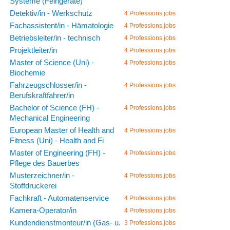
Systeme (Feingeräte)
Detektiv/in - Werkschutz
4 Professions.jobs
Fachassistent/in - Hämatologie
4 Professions.jobs
Betriebsleiter/in - technisch
4 Professions.jobs
Projektleiter/in
4 Professions.jobs
Master of Science (Uni) -
4 Professions.jobs
Biochemie
Fahrzeugschlosser/in -
4 Professions.jobs
Berufskraftfahrer/in
Bachelor of Science (FH) -
4 Professions.jobs
Mechanical Engineering
European Master of Health and
4 Professions.jobs
Fitness (Uni) - Health and Fi
Master of Engineering (FH) -
4 Professions.jobs
Pflege des Bauerbes
Musterzeichner/in -
4 Professions.jobs
Stoffdruckerei
Fachkraft - Automatenservice
4 Professions.jobs
Kamera-Operator/in
4 Professions.jobs
Kundendienstmonteur/in (Gas- u.
3 Professions.jobs