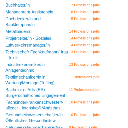
Buchhalter/in
17 Professions.jobs
Management-Assistent/in
16 Professions.jobs
Dachdecker/in und
15 Professions.jobs
Bauklempner/in
Metallbauer/in
14 Professions.jobs
Projektleiter/in - Soziales
14 Professions.jobs
Luftverkehrsmanager/in
14 Professions.jobs
Technische/r Fachkaufmann/-frau
13 Professions.jobs
- Textil
Industriekeramiker/in
13 Professions.jobs
Anlagentechnik
Textilmechaniker/in in
11 Professions.jobs
Wartung/Montage (Tufting)
Bachelor of Arts (BA) -
11 Professions.jobs
Bürgerschaftliches Engagement
Fachkinderkrankenschwester/-
10 Professions.jobs
pfleger - Intensivpfl./Anästhes.
Gesundheitswissenschaftler/in -
10 Professions.jobs
Öffentliches Gesundheitsw.
Naturwerksteinmechaniker/in -
9 Professions.jobs