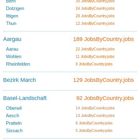
Bern
35 JobsByCountry.jobs
Dotzigen
24 JobsByCountry.jobs
Ittigen
20 JobsByCountry.jobs
Thun
12 JobsByCountry.jobs
Aargau
189 JobsByCountry.jobs
Aarau
22 JobsByCountry.jobs
Wohlen
11 JobsByCountry.jobs
Rheinfelden
9 JobsByCountry.jobs
Bezirk March
129 JobsByCountry.jobs
Basel-Landschaft
92 JobsByCountry.jobs
Oberwil
14 JobsByCountry.jobs
Aesch
13 JobsByCountry.jobs
Pratteln
8 JobsByCountry.jobs
Sissach
5 JobsByCountry.jobs