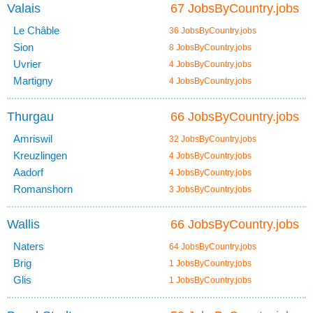
Valais
67 JobsByCountry.jobs
Le Châble
36 JobsByCountry.jobs
Sion
8 JobsByCountry.jobs
Uvrier
4 JobsByCountry.jobs
Martigny
4 JobsByCountry.jobs
Thurgau
66 JobsByCountry.jobs
Amriswil
32 JobsByCountry.jobs
Kreuzlingen
4 JobsByCountry.jobs
Aadorf
4 JobsByCountry.jobs
Romanshorn
3 JobsByCountry.jobs
Wallis
66 JobsByCountry.jobs
Naters
64 JobsByCountry.jobs
Brig
1 JobsByCountry.jobs
Glis
1 JobsByCountry.jobs