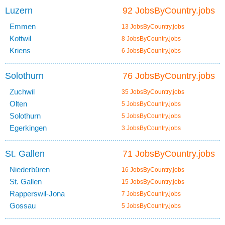
Luzern
92 JobsByCountry.jobs
Emmen
13 JobsByCountry.jobs
Kottwil
8 JobsByCountry.jobs
Kriens
6 JobsByCountry.jobs
Solothurn
76 JobsByCountry.jobs
Zuchwil
35 JobsByCountry.jobs
Olten
5 JobsByCountry.jobs
Solothurn
5 JobsByCountry.jobs
Egerkingen
3 JobsByCountry.jobs
St. Gallen
71 JobsByCountry.jobs
Niederbüren
16 JobsByCountry.jobs
St. Gallen
15 JobsByCountry.jobs
Rapperswil-Jona
7 JobsByCountry.jobs
Gossau
5 JobsByCountry.jobs